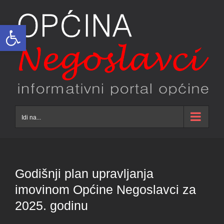
Skip
to
Open toolbar
content
Idi na...
Godišnji plan upravljanja
imovinom Općine Negoslavci za
2025. godinu