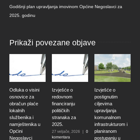
Godišnji plan upravljanja imovinom Općine Negoslavci za
2025. godinu
Prikaži povezane objave
Odluka o visini
Izvješće o
Izvješće o
O
osnovice za
redovnom
postignutim
o
obračun plaće
financiranju
ciljevima
p
lokalnih
političkih
upravljanja
p
službenika i
stranaka za
komunalnom
r
namještenika u
2025.
infrastrukturom i
u
Općini
planiranom
o
27 veljače, 2026
|
0
komentara
Negoslavci
postupanju u
N