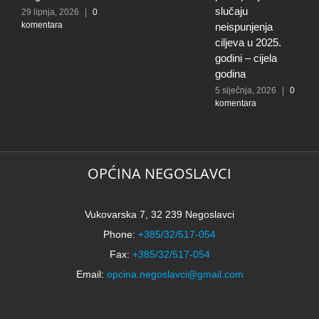
slučaju
29 lipnja, 2026
|
0
3
komentara
0
neispunjenja
ciljeva u 2025.
godini – cijela
godina
5 siječnja, 2026
|
0
komentara
OPĆINA NEGOSLAVCI
Vukovarska 7, 32 239 Negoslavci
Phone:
+385/32/517-054
Fax:
+385/32/517-054
Email:
opcina.negoslavci@gmail.com