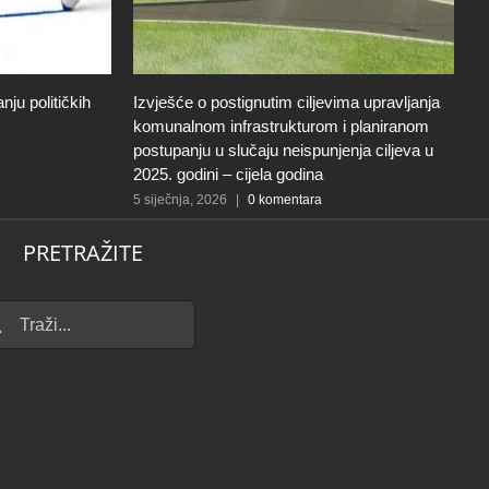
ju političkih
Izvješće o postignutim ciljevima upravljanja
O
komunalnom infrastrukturom i planiranom
r
postupanju u slučaju neispunjenja ciljeva u
N
2025. godini – cijela godina
30
5 siječnja, 2026
|
0 komentara
PRETRAŽITE
...