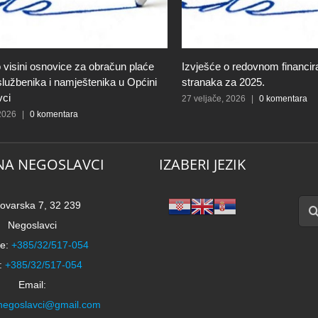
 visini osnovice za obračun plaće
Izvješće o redovnom financiran
 službenika i namještenika u Općini
stranaka za 2025.
vci
27 veljače, 2026
|
0 komentara
 2026
|
0 komentara
NA NEGOSLAVCI
IZABERI JEZIK
Traži
ovarska 7, 32 239
Negoslavci
e:
+385/32/517-054
:
+385/32/517-054
Email:
negoslavci@gmail.com