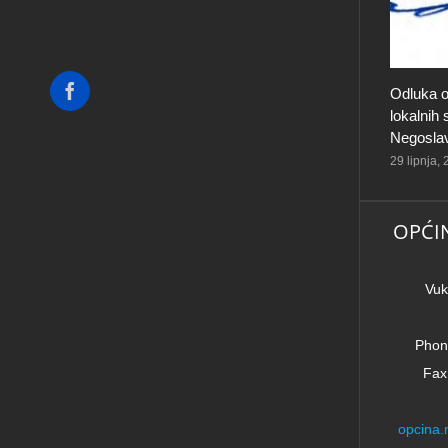
Facebook
Odluka o
lokalnih
Negosla
29 lipnja,
OPĆI
Vuk
Phon
Fax
opcina.