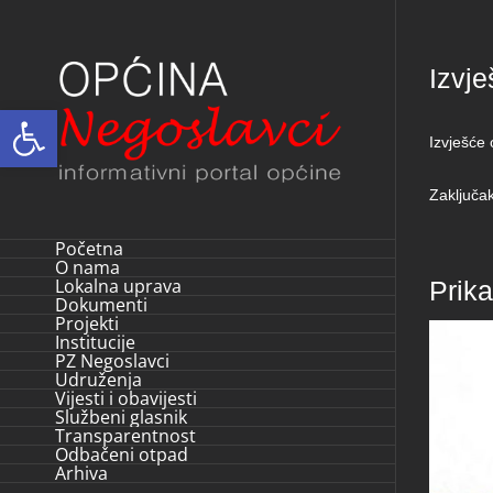
Skip
to
Izvj
content
Open toolbar
Izvješće
Zaključa
Početna
O nama
Lokalna uprava
Prik
Dokumenti
Projekti
Institucije
PZ Negoslavci
Udruženja
Vijesti i obavijesti
Službeni glasnik
Transparentnost
Odbačeni otpad
Arhiva