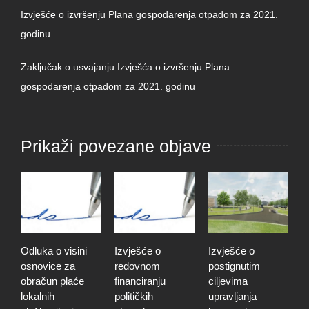
Izvješće o izvršenju Plana gospodarenja otpadom za 2021.
godinu
Zaključak o usvajanju Izvješća o izvršenju Plana
gospodarenja otpadom za 2021. godinu
Prikaži povezane objave
Odluka o visini
Izvješće o
Izvješće o
O
osnovice za
redovnom
postignutim
o
obračun plaće
financiranju
ciljevima
p
lokalnih
političkih
upravljanja
p