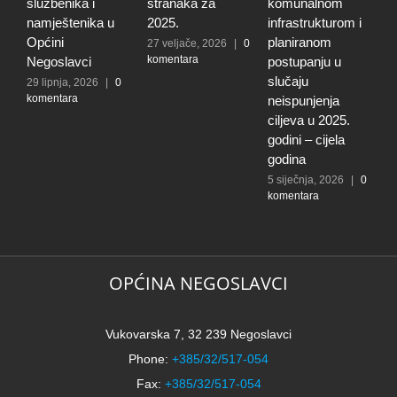
službenika i
stranaka za
komunalnom
r
namještenika u
2025.
infrastrukturom i
u
Općini
planiranom
o
27 veljače, 2026
|
0
komentara
Negoslavci
postupanju u
N
slučaju
29 lipnja, 2026
|
0
3
komentara
0
neispunjenja
ciljeva u 2025.
godini – cijela
godina
5 siječnja, 2026
|
0
komentara
OPĆINA NEGOSLAVCI
Vukovarska 7, 32 239 Negoslavci
Phone:
+385/32/517-054
Fax:
+385/32/517-054