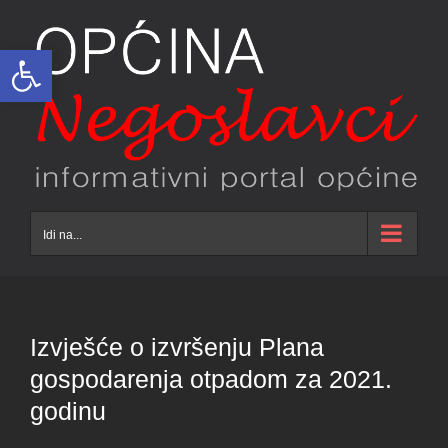
Skip
to
Open toolbar
content
Idi na...
Izvješće o izvršenju Plana
gospodarenja otpadom za 2021.
godinu