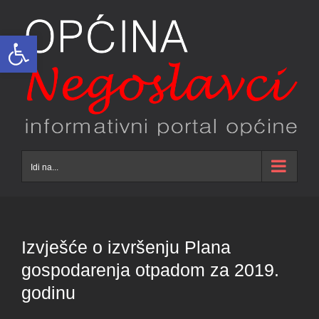
Skip
to
Open toolbar
content
Idi na...
Izvješće o izvršenju Plana
gospodarenja otpadom za 2019.
godinu