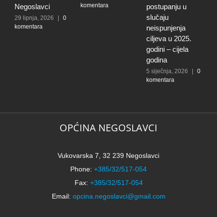
komentara
Negoslavci
postupanju u
N
slučaju
29 lipnja, 2026
|
0
3
komentara
0
neispunjenja
ciljeva u 2025.
godini – cijela
godina
5 siječnja, 2026
|
0
komentara
OPĆINA NEGOSLAVCI
Vukovarska 7, 32 239 Negoslavci
Phone:
+385/32/517-054
Fax:
+385/32/517-054
Email:
opcina.negoslavci@gmail.com