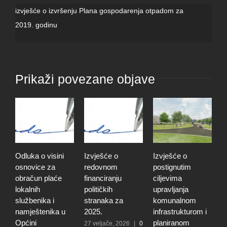
izvješće o izvršenju Plana gospodarenja otpadom za
2019. godinu
Prikaži povezane objave
Odluka o visini
Izvješće o
Izvješće o
O
osnovice za
redovnom
postignutim
o
obračun plaće
financiranju
ciljevima
p
lokalnih
političkih
upravljanja
p
službenika i
stranaka za
komunalnom
r
namještenika u
2025.
infrastrukturom i
u
Općini
planiranom
o
27 veljače, 2026
|
0