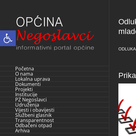
Skip
to
Odluk
content
mlade
Open toolbar
ODLUKA o
Početna
O nama
Prik
Lokalna uprava
Dokumenti
Projekti
Institucije
PZ Negoslavci
Udruženja
Vijesti i obavijesti
Službeni glasnik
Transparentnost
Odbačeni otpad
Arhiva