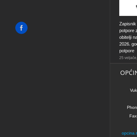
Zapisnik
Facebook
potpore 
obitelji
2026. god
potpore
25 veljače
OPĆI
Vuk
Phon
Fax
opcina.