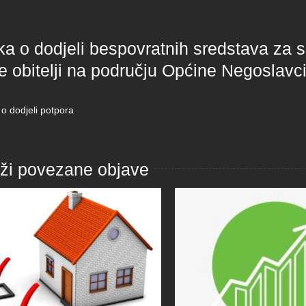
a o dodjeli bespovratnih sredstava za s
 obitelji na području Općine Negoslavc
 dodjeli potpora
aži povezane objave