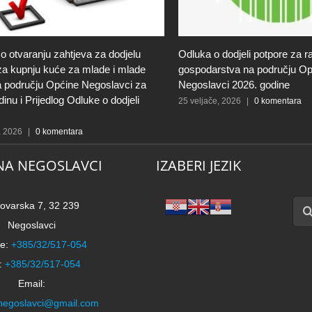
 o otvaranju zahtjeva za dodjelu
Odluka o dodjeli potpore za r
za kupnju kuće za mlade i mlade
gospodarstva na području Op
 na području Općine Negoslavci za
Negoslavci 2026. godine
inu i Prijedlog Odluke o dodjeli
25 veljače, 2026
|
0 komentara
, 2026
|
0 komentara
NA NEGOSLAVCI
IZABERI JEZIK
Traži
ovarska 7, 32 239
Negoslavci
e:
+385/32/517-054
:
+385/32/517-054
Email:
negoslavci@gmail.com