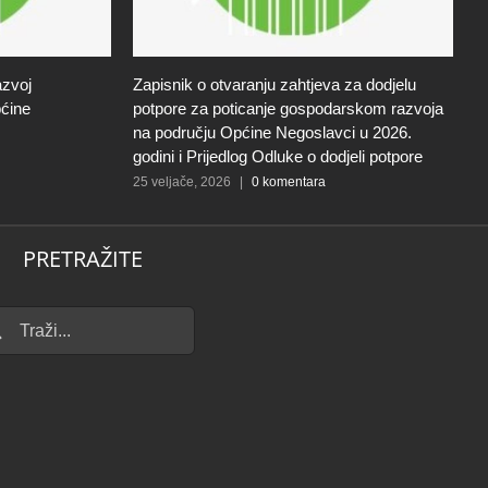
azvoj
Zapisnik o otvaranju zahtjeva za dodjelu
J
ćine
potpore za poticanje gospodarskom razvoja
g
na području Općine Negoslavci u 2026.
N
godini i Prijedlog Odluke o dodjeli potpore
9 
25 veljače, 2026
|
0 komentara
PRETRAŽITE
...