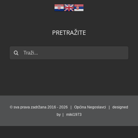
PRETRAŽITE
Traži...
© sva prava zadržana 2016 -
2026 | Općina Negoslavci | designed
by | miki1973