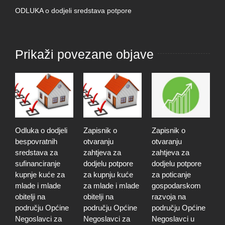
ODLUKA o dodjeli sredstava potpore
Prikaži povezane objave
Odluka o dodjeli
Zapisnik o
Zapisnik o
J
bespovratnih
otvaranju
otvaranju
s
sredstava za
zahtjeva za
zahtjeva za
u
sufinanciranje
dodjelu potpore
dodjelu potpore
k
kupnje kuće za
za kupnju kuće
za poticanje
p
mlade i mlade
za mlade i mlade
gospodarskom
N
obitelji na
obitelji na
razvoja na
2
području Općine
području Općine
području Općine
d
Negoslavci za
Negoslavci za
Negoslavci u
9