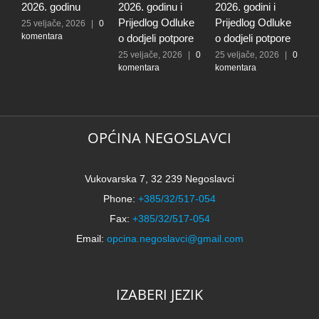
k
2026. godinu
2026. godinu i
2026. godini i
Prijedlog Odluke
Prijedlog Odluke
25 veljače, 2026
|
0
komentara
o dodjeli potpore
o dodjeli potpore
25 veljače, 2026
|
0
25 veljače, 2026
|
0
komentara
komentara
OPĆINA NEGOSLAVCI
Vukovarska 7, 32 239 Negoslavci
Phone:
+385/32/517-054
Fax:
+385/32/517-054
Email:
opcina.negoslavci@gmail.com
IZABERI JEZIK