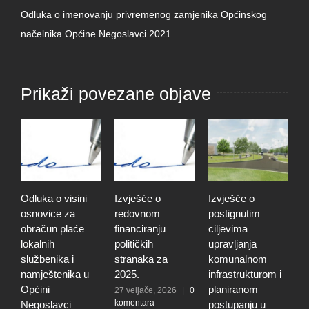
Odluka o imenovanju privremenog zamjenika Općinskog
načelnika Općine Negoslavci 2021.
Prikaži povezane objave
Odluka o visini
Izvješće o
Izvješće o
O
osnovice za
redovnom
postignutim
o
obračun plaće
financiranju
ciljevima
p
lokalnih
političkih
upravljanja
p
službenika i
stranaka za
komunalnom
r
namještenika u
2025.
infrastrukturom i
u
Općini
planiranom
o
27 veljače, 2026
|
0
komentara
Negoslavci
postupanju u
N