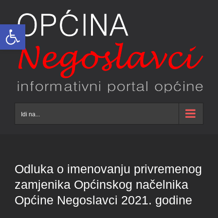
Skip
to
Open toolbar
content
Idi na...
Odluka o imenovanju privremenog
zamjenika Općinskog načelnika
Općine Negoslavci 2021. godine