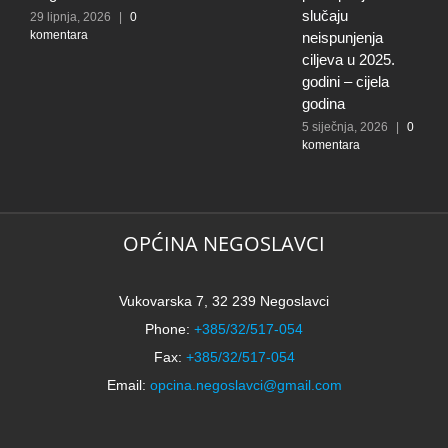
slučaju
29 lipnja, 2026
|
0
3
komentara
0
neispunjenja
ciljeva u 2025.
godini – cijela
godina
5 siječnja, 2026
|
0
komentara
OPĆINA NEGOSLAVCI
Vukovarska 7, 32 239 Negoslavci
Phone:
+385/32/517-054
Fax:
+385/32/517-054
Email:
opcina.negoslavci@gmail.com