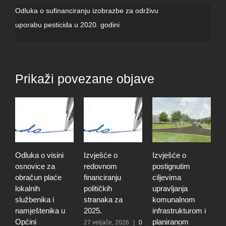
Odluka o sufinanciranju izobrazbe za održivu
uporabu pesticida u 2020. godini
Prikaži povezane objave
Odluka o visini
Izvješće o
Izvješće o
O
osnovice za
redovnom
postignutim
o
obračun plaće
financiranju
ciljevima
p
lokalnih
političkih
upravljanja
p
službenika i
stranaka za
komunalnom
r
namještenika u
2025.
infrastrukturom i
u
Općini
planiranom
o
27 veljače, 2026
|
0