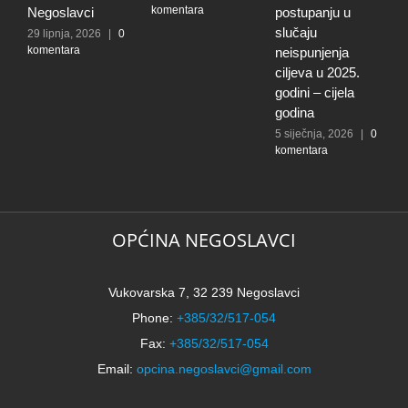
komentara
Negoslavci
postupanju u
N
slučaju
29 lipnja, 2026
|
0
3
komentara
0
neispunjenja
ciljeva u 2025.
godini – cijela
godina
5 siječnja, 2026
|
0
komentara
OPĆINA NEGOSLAVCI
Vukovarska 7, 32 239 Negoslavci
Phone:
+385/32/517-054
Fax:
+385/32/517-054
Email:
opcina.negoslavci@gmail.com