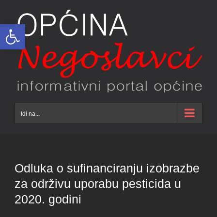
Skip
to
Open toolbar
content
Idi na...
Odluka o sufinanciranju izobrazbe
za održivu uporabu pesticida u
2020. godini