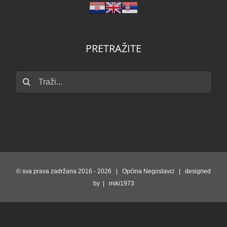
PRETRAŽITE
Traži...
© sva prava zadržana 2016 -
2026 | Općina Negoslavci | designed
by | miki1973