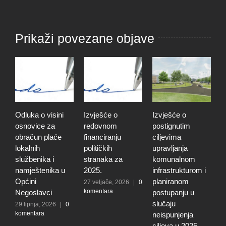
Prikaži povezane objave
Odluka o visini
Izvješće o
Izvješće o
O
osnovice za
redovnom
postignutim
o
obračun plaće
financiranju
ciljevima
p
lokalnih
političkih
upravljanja
p
službenika i
stranaka za
komunalnom
r
namještenika u
2025.
infrastrukturom i
u
Općini
planiranom
o
27 veljače, 2026
|
0
komentara
Negoslavci
postupanju u
N
slučaju
29 lipnja, 2026
|
0
3
komentara
0
neispunjenja
ciljeva u 2025.