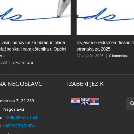
 visini osnovice za obračun plaće
Izvješće o redovnom financiran
 službenika i namještenika u Općini
stranaka za 2025.
vci
27 veljače, 2026
|
0 komentara
 2026
|
0 komentara
NA NEGOSLAVCI
IZABERI JEZIK
Traži
ovarska 7, 32 239
Negoslavci
e:
+385/32/517-054
:
+385/32/517-054