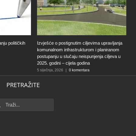
ju političkih
Izvješće o postignutim ciljevima upravljanja
O
komunalnom infrastrukturom i planiranom
r
postupanju u slučaju neispunjenja ciljeva u
N
2025. godini – cijela godina
30
5 siječnja, 2026
|
0 komentara
PRETRAŽITE
...