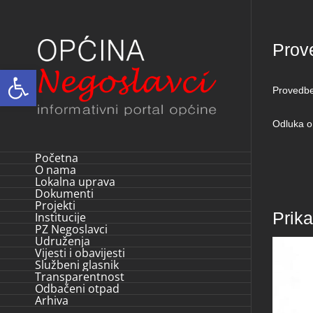
Skip
to
Prov
content
Open toolbar
Provedbe
Odluka o
Početna
O nama
Lokalna uprava
Dokumenti
Projekti
Prik
Institucije
PZ Negoslavci
Udruženja
Vijesti i obavijesti
Službeni glasnik
Transparentnost
Odbačeni otpad
Arhiva