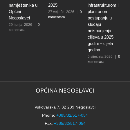
namještenika u
2025.
infrastrukturom i
u
Općini
planiranom
o
27 veljače, 2026
|
0
komentara
Negoslavci
postupanju u
N
slučaju
29 lipnja, 2026
|
0
3
komentara
0
neispunjenja
ciljeva u 2025.
godini – cijela
godina
5 siječnja, 2026
|
0
komentara
OPĆINA NEGOSLAVCI
Vukovarska 7, 32 239 Negoslavci
Phone:
+385/32/517-054
Fax:
+385/32/517-054