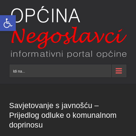
Skip
to
Open toolbar
content
Idi na...
Savjetovanje s javnošću –
Prijedlog odluke o komunalnom
doprinosu