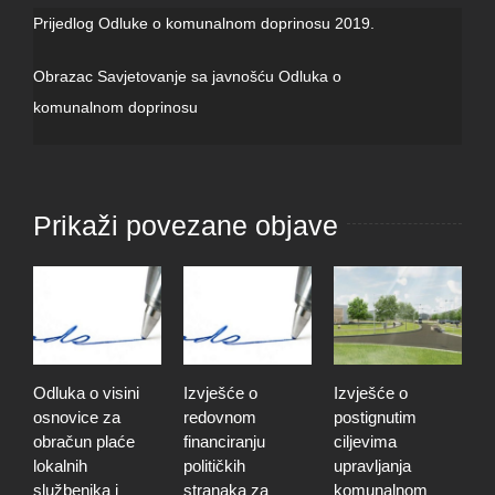
Prijedlog Odluke o komunalnom doprinosu 2019.
Obrazac Savjetovanje sa javnošću Odluka o
komunalnom doprinosu
Prikaži povezane objave
Odluka o visini
Izvješće o
Izvješće o
O
osnovice za
redovnom
postignutim
o
obračun plaće
financiranju
ciljevima
p
lokalnih
političkih
upravljanja
p
službenika i
stranaka za
komunalnom
r