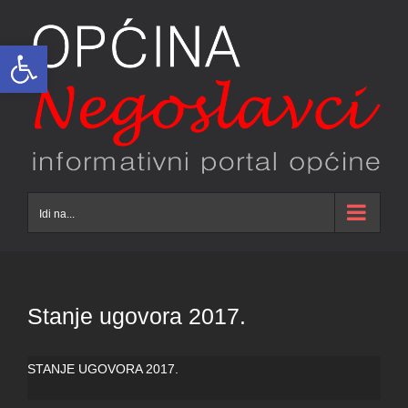
Skip
to
Open toolbar
content
Idi na...
Stanje ugovora 2017.
STANJE UGOVORA 2017.