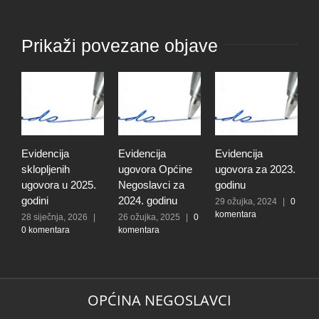
Prikaži povezane objave
Evidencija
Evidencija
Evidencija
E
sklopljenih
ugovora Općine
ugovora za 2023.
u
ugovora u 2025.
Negoslavci za
godinu
g
godini
2024. godinu
29 ožujka, 2024
|
0
9
komentara
k
28 siječnja, 2026
|
26 ožujka, 2025
|
0
0 komentara
komentara
OPĆINA NEGOSLAVCI