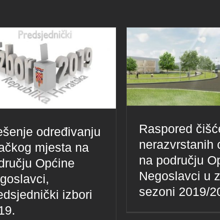
Raspored čišć
ešenje određivanju
nerazvrstanih 
račkog mjesta na
na području O
dručju Općine
Negoslavci u 
goslavci,
sezoni 2019/2
edsjednički izbori
19.