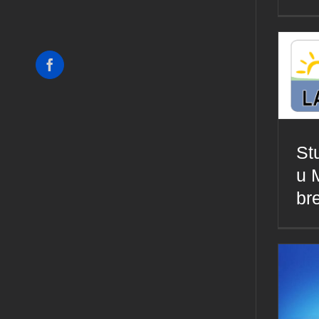
Facebook
St
u 
br