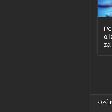
Po
o 
za
OPĆI