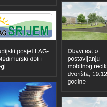
Obavijest o
udijski posjet LAG-
postavljanju
Međimurski doli i
mobilnog reci
egi
dvorišta, 19.1
godine