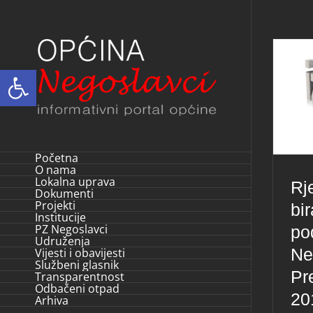
Skip
to
content
Open toolbar
Početna
O nama
Lokalna uprava
Rj
Dokumenti
Projekti
bi
Institucije
PZ Negoslavci
po
Udruženja
Ne
Vijesti i obavijesti
Službeni glasnik
Pr
Transparentnost
Odbačeni otpad
20
Arhiva