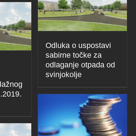
Odluka o uspostavi
sabirne točke za
odlaganje otpada od
svinjokolje
klažnog
2.2019.