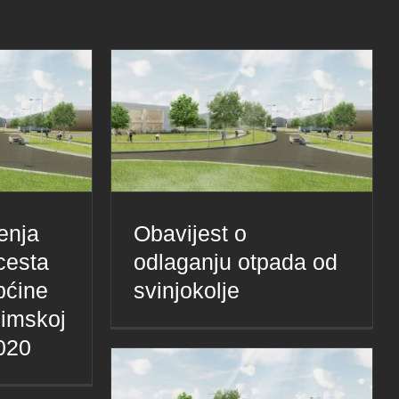
enja
Obavijest o
cesta
odlaganju otpada od
pćine
svinjokolje
zimskoj
020