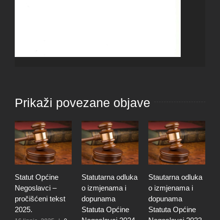
Prikaži povezane objave
Statut Općine
Statutarna odluka
Stautarna odluka
S
Negoslavci –
o izmjenama i
o izmjenama i
N
pročišćeni tekst
dopunama
dopunama
p
2025.
Statuta Općine
Statuta Općine
2