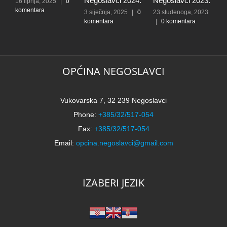
Negoslavci 2024.
Negoslavci 2023.
16 lipnja, 2025
|
0
2
komentara
k
3 siječnja, 2025
|
0
23 studenoga, 2023
komentara
|
0 komentara
OPĆINA NEGOSLAVCI
Vukovarska 7, 32 239 Negoslavci
Phone:
+385/32/517-054
Fax:
+385/32/517-054
Email:
opcina.negoslavci@gmail.com
IZABERI JEZIK