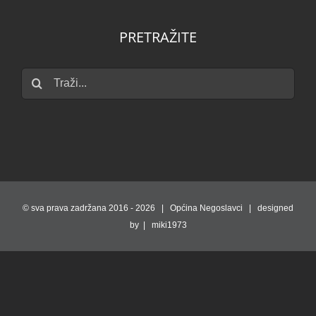
PRETRAŽITE
Traži...
© sva prava zadržana 2016 -
2026 | Općina Negoslavci | designed
by | miki1973