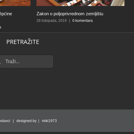
Općine
Zakon o poljoprivrednom zemljištu
S
S
28 listopada, 2019
|
0 komentara
a
3 
PRETRAŽITE
...
slavci | designed by | miki1973