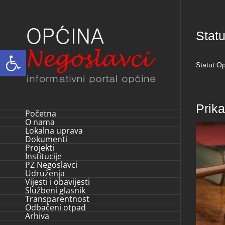
Skip
to
Statu
content
Open toolbar
Statut Op
Prik
Početna
O nama
Lokalna uprava
Dokumenti
Projekti
Institucije
PZ Negoslavci
Udruženja
Vijesti i obavijesti
Službeni glasnik
Transparentnost
Odbačeni otpad
Arhiva