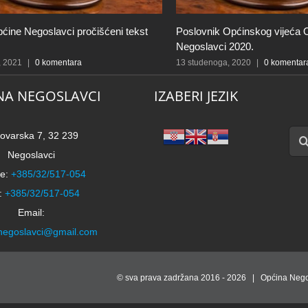
pćine Negoslavci pročišćeni tekst
Poslovnik Općinskog vijeća 
Negoslavci 2020.
, 2021
|
0 komentara
13 studenoga, 2020
|
0 komentar
NA NEGOSLAVCI
IZABERI JEZIK
Traži
ovarska 7, 32 239
Negoslavci
e:
+385/32/517-054
:
+385/32/517-054
Email:
negoslavci@gmail.com
© sva prava zadržana 2016 -
2026 | Općina Nego