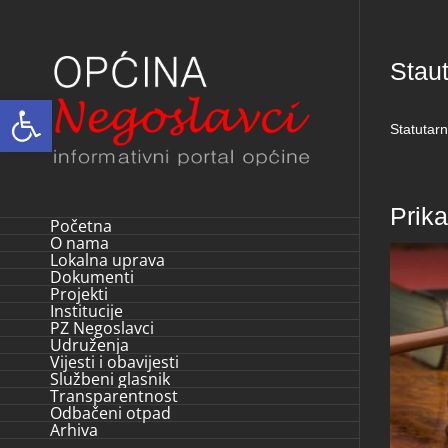
Skip
to
Stau
content
Open toolbar
Statutar
Prik
Početna
O nama
Lokalna uprava
Dokumenti
Projekti
Institucije
PZ Negoslavci
Udruženja
Vijesti i obavijesti
Službeni glasnik
Transparentnost
Odbačeni otpad
Arhiva