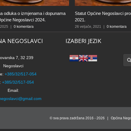
na odluka o izmjenama i dopunama
Statut Općine Negoslavci pro
Općine Negoslavci 2024.
2021.
, 2025
|
0 komentara
26 veljače, 2021
|
0 komentara
NA NEGOSLAVCI
IZABERI JEZIK
Traži
ovarska 7, 32 239
Negoslavci
e:
+385/32/517-054
:
+385/32/517-054
Email:
negoslavci@gmail.com
© sva prava zadržana 2016 -
2026 | Općina Nego