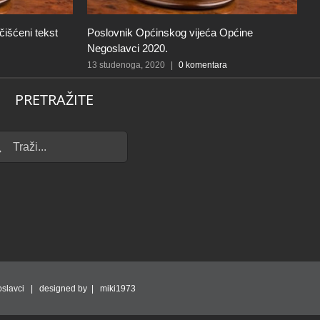
čišćeni tekst
Poslovnik Općinskog vijeća Općine
Z
Negoslavci 2020.
28
13 studenoga, 2020
|
0 komentara
PRETRAŽITE
...
slavci | designed by | miki1973