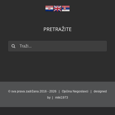
PRETRAŽITE
Traži...
© sva prava zadržana 2016 -
2026 | Općina Negoslavci | designed
by | miki1973