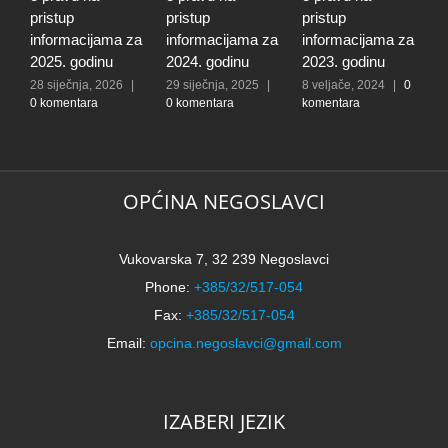
pristup
pristup
pristup
p
informacijama za
informacijama za
informacijama za
i
2025. godinu
2024. godinu
2023. godinu
2
28 siječnja, 2026
|
29 siječnja, 2025
|
8 veljače, 2024
|
0
1
0 komentara
0 komentara
komentara
0
OPĆINA NEGOSLAVCI
Vukovarska 7, 32 239 Negoslavci
Phone:
+385/32/517-054
Fax:
+385/32/517-054
Email:
opcina.negoslavci@gmail.com
IZABERI JEZIK