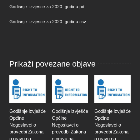
Godisnje_izvjesce za 2020. godinu pdf
Godisnje_izvjesce za 2020. godinu csv
Prikaži povezane objave
Godišnje izvješće
Godišnje izvješće
Godišnje izvješće
G
Općine
Općine
Općine
O
Negoslavci o
Negoslavci o
Negoslavci o
N
provedbi Zakona
provedbi Zakona
provedbi Zakona
p
o pravu na
o pravu na
o pravu na
o