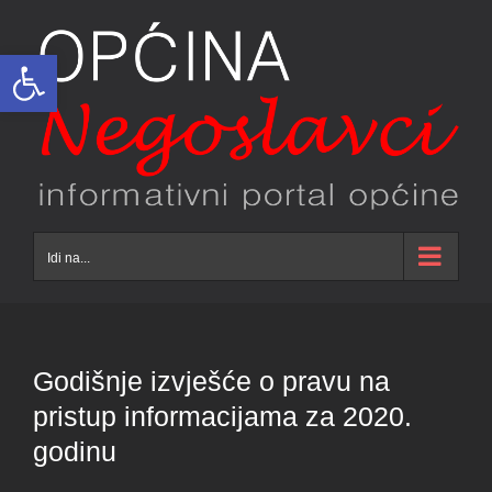
Skip
to
Open toolbar
content
Idi na...
Godišnje izvješće o pravu na
pristup informacijama za 2020.
godinu