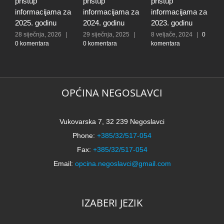
pristup
pristup
pristup
t
informacijama za
informacijama za
informacijama za
t
2025. godinu
2024. godinu
2023. godinu
i
28 siječnja, 2026
|
29 siječnja, 2025
|
8 veljače, 2024
|
0
3
0 komentara
0 komentara
komentara
0
OPĆINA NEGOSLAVCI
Vukovarska 7, 32 239 Negoslavci
Phone:
+385/32/517-054
Fax:
+385/32/517-054
Email:
opcina.negoslavci@gmail.com
IZABERI JEZIK