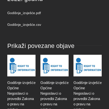
Godišnje_izvješće.pdf
Godišnje_izvješće.csv
Prikaži povezane objave
Godišnje izvješće
Godišnje izvješće
Godišnje izvješće
K
Općine
Općine
Općine
o
Negoslavci o
Negoslavci o
Negoslavci o
v
provedbi Zakona
provedbi Zakona
provedbi Zakona
s
o pravu na
o pravu na
o pravu na
m