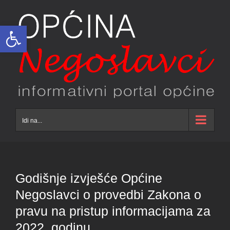
Skip
to
Open toolbar
content
Idi na...
Godišnje izvješće Općine
Negoslavci o provedbi Zakona o
pravu na pristup informacijama za
2022. godinu