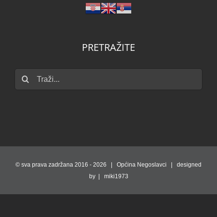
PRETRAŽITE
Traži...
© sva prava zadržana 2016 -
2026 | Općina Negoslavci | designed
by | miki1973