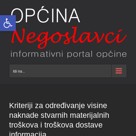
Skip
to
Open toolbar
content
Idi na...
Kriteriji za određivanje visine
naknade stvarnih materijalnih
troškova i troškova dostave
informacija