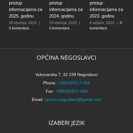
pristup
pristup
pristup
p
informacijama za
informacijama za
informacijama za
i
2025. godinu
2024. godinu
2023. godinu
2
28 siječnja, 2026
|
29 siječnja, 2025
|
8 veljače, 2024
|
0
1
0 komentara
0 komentara
komentara
0
OPĆINA NEGOSLAVCI
Vukovarska 7, 32 239 Negoslavci
Phone:
+385/32/517-054
Fax:
+385/32/517-054
Email:
opcina.negoslavci@gmail.com
IZABERI JEZIK