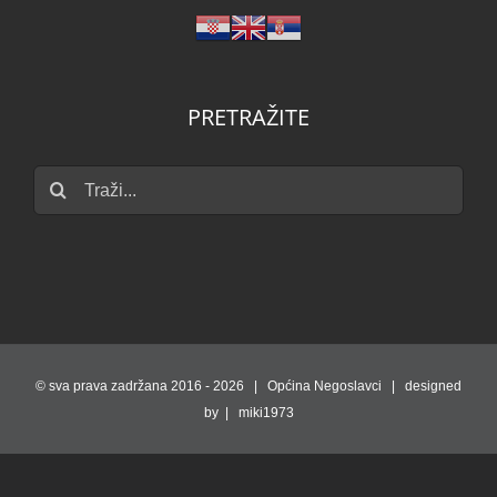
PRETRAŽITE
Traži...
© sva prava zadržana 2016 -
2026 | Općina Negoslavci | designed
by | miki1973