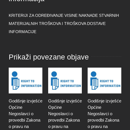
KRITERIJI ZA ODREĐIVANJE VISINE NAKNADE STVARNIH
MATERIJALNIH TROŠKOVA I TROŠKOVA DOSTAVE
INFORMACIJE
Prikaži povezane objave
Godišnje izvješće
Godišnje izvješće
Godišnje izvješće
G
Općine
Općine
Općine
O
Negoslavci o
Negoslavci o
Negoslavci o
N
provedbi Zakona
provedbi Zakona
provedbi Zakona
p
o pravu na
o pravu na
o pravu na
o