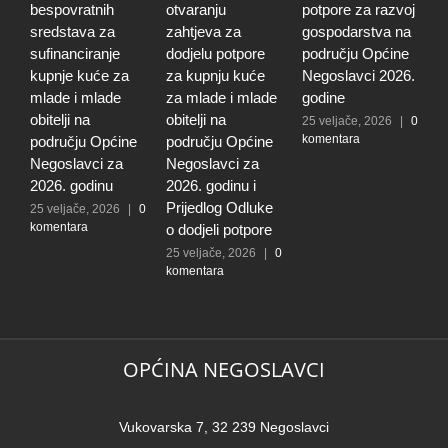
bespovratnih
otvaranju
potpore za razvoj
o
sredstava za
zahtjeva za
gospodarstva na
z
sufinanciranje
dodjelu potpore
području Općine
d
kupnje kuće za
za kupnju kuće
Negoslavci 2026.
z
mlade i mlade
za mlade i mlade
godine
g
obitelji na
obitelji na
r
25 veljače, 2026
|
0
komentara
području Općine
području Općine
p
Negoslavci za
Negoslavci za
N
2026. godinu
2026. godinu i
2
Prijedlog Odluke
P
25 veljače, 2026
|
0
komentara
o dodjeli potpore
o
25 veljače, 2026
|
0
2
komentara
k
OPĆINA NEGOSLAVCI
Vukovarska 7, 32 239 Negoslavci