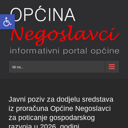
Skip
to
Open toolbar
content
Idi na...
Javni poziv za dodjelu sredstava
iz proračuna Općine Negoslavci
za poticanje gospodarskog
razvoja u 2026. godini