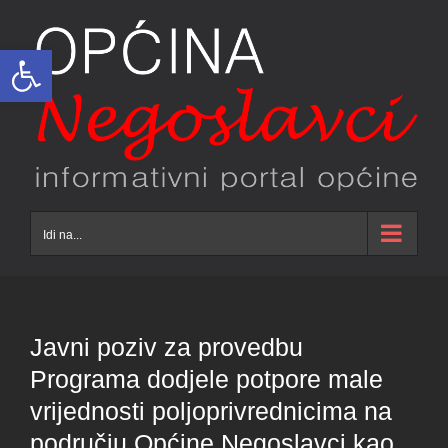
Skip
to
Open toolbar
content
Idi na...
Javni poziv za provedbu
Programa dodjele potpore male
vrijednosti poljoprivrednicima na
području Općine Negoslavci kao