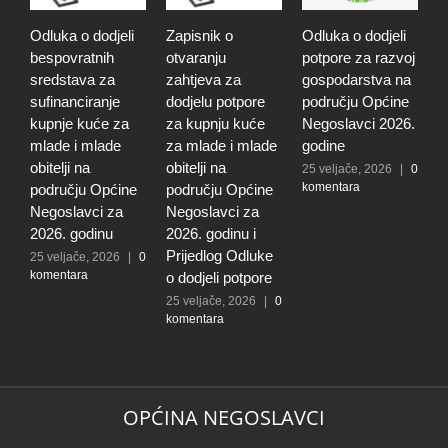
Odluka o dodjeli
Zapisnik o
Odluka o dodjeli
Z
bespovratnih
otvaranju
potpore za razvoj
o
sredstava za
zahtjeva za
gospodarstva na
z
sufinanciranje
dodjelu potpore
području Općine
d
kupnje kuće za
za kupnju kuće
Negoslavci 2026.
z
mlade i mlade
za mlade i mlade
godine
g
obitelji na
obitelji na
r
25 veljače, 2026
|
0
komentara
području Općine
području Općine
p
Negoslavci za
Negoslavci za
N
2026. godinu
2026. godinu i
2
Prijedlog Odluke
P
25 veljače, 2026
|
0
komentara
o dodjeli potpore
o
25 veljače, 2026
|
0
2
komentara
k
OPĆINA NEGOSLAVCI