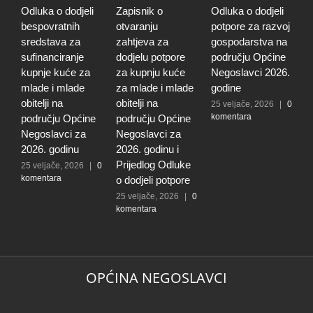
Odluka o dodjeli
Zapisnik o
Odluka o dodjeli
Z
bespovratnih
otvaranju
potpore za razvoj
o
sredstava za
zahtjeva za
gospodarstva na
z
sufinanciranje
dodjelu potpore
području Općine
d
kupnje kuće za
za kupnju kuće
Negoslavci 2026.
z
mlade i mlade
za mlade i mlade
godine
g
obitelji na
obitelji na
r
25 veljače, 2026
|
0
komentara
području Općine
području Općine
p
Negoslavci za
Negoslavci za
N
2026. godinu
2026. godinu i
2
Prijedlog Odluke
P
25 veljače, 2026
|
0
komentara
o dodjeli potpore
o
25 veljače, 2026
|
0
2
komentara
k
OPĆINA NEGOSLAVCI