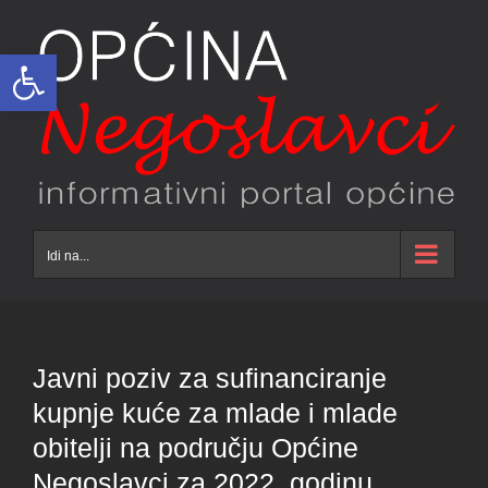
Skip
to
Open toolbar
content
Idi na...
Javni poziv za sufinanciranje
kupnje kuće za mlade i mlade
obitelji na području Općine
Negoslavci za 2022. godinu