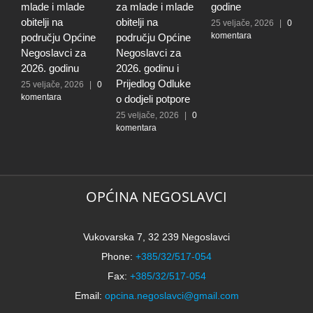
mlade i mlade
za mlade i mlade
godine
g
obitelji na
obitelji na
r
25 veljače, 2026
|
0
komentara
području Općine
području Općine
p
Negoslavci za
Negoslavci za
N
2026. godinu
2026. godinu i
2
Prijedlog Odluke
P
25 veljače, 2026
|
0
komentara
o dodjeli potpore
o
25 veljače, 2026
|
0
2
komentara
k
OPĆINA NEGOSLAVCI
Vukovarska 7, 32 239 Negoslavci
Phone:
+385/32/517-054
Fax:
+385/32/517-054
Email:
opcina.negoslavci@gmail.com