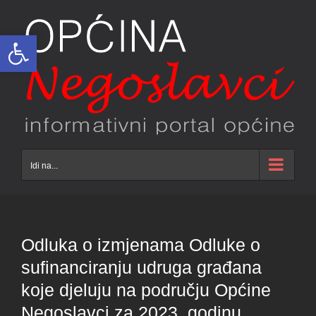
Skip
to
Open toolbar
content
Idi na...
Odluka o izmjenama Odluke o
sufinanciranju udruga građana
koje djeluju na području Općine
Negoslavci za 2023. godinu