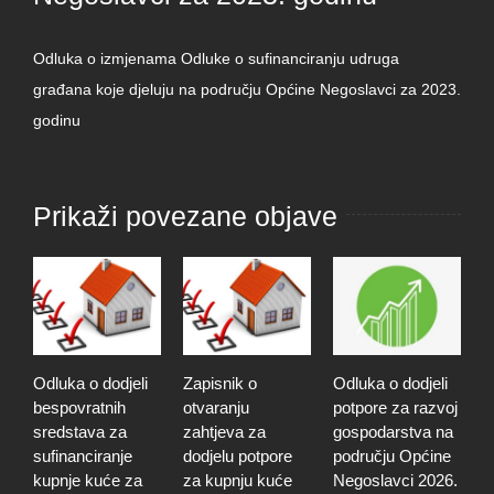
Odluka o izmjenama Odluke o sufinanciranju udruga
građana koje djeluju na području Općine Negoslavci za 2023.
godinu
Prikaži povezane objave
Odluka o dodjeli
Zapisnik o
Odluka o dodjeli
Z
bespovratnih
otvaranju
potpore za razvoj
o
sredstava za
zahtjeva za
gospodarstva na
z
sufinanciranje
dodjelu potpore
području Općine
d
kupnje kuće za
za kupnju kuće
Negoslavci 2026.
z