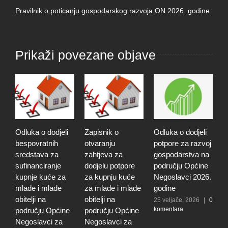
Pravilnik o poticanju gospodarskog razvoja ON 2026. godine
Prikaži povezane objave
Odluka o dodjeli
Zapisnik o
Odluka o dodjeli
Z
bespovratnih
otvaranju
potpore za razvoj
o
sredstava za
zahtjeva za
gospodarstva na
z
sufinanciranje
dodjelu potpore
području Općine
d
kupnje kuće za
za kupnju kuće
Negoslavci 2026.
z
mlade i mlade
za mlade i mlade
godine
g
obitelji na
obitelji na
r
25 veljače, 2026
|
0
komentara
području Općine
području Općine
p
Negoslavci za
Negoslavci za
N