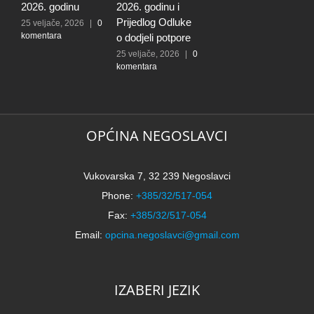
2026. godinu
2026. godinu i
2
Prijedlog Odluke
P
25 veljače, 2026
|
0
komentara
o dodjeli potpore
o
25 veljače, 2026
|
0
2
komentara
k
OPĆINA NEGOSLAVCI
Vukovarska 7, 32 239 Negoslavci
Phone:
+385/32/517-054
Fax:
+385/32/517-054
Email:
opcina.negoslavci@gmail.com
IZABERI JEZIK