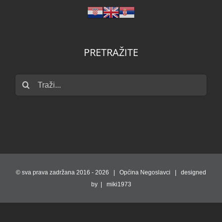
PRETRAŽITE
Traži...
© sva prava zadržana 2016 -
2026 | Općina Negoslavci | designed
by | miki1973