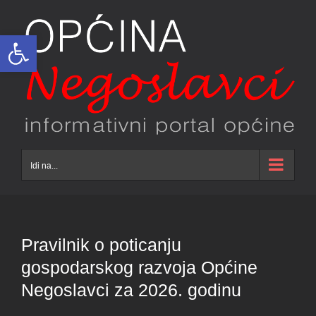
Skip
to
Open toolbar
content
Idi na...
Pravilnik o poticanju
gospodarskog razvoja Općine
Negoslavci za 2026. godinu