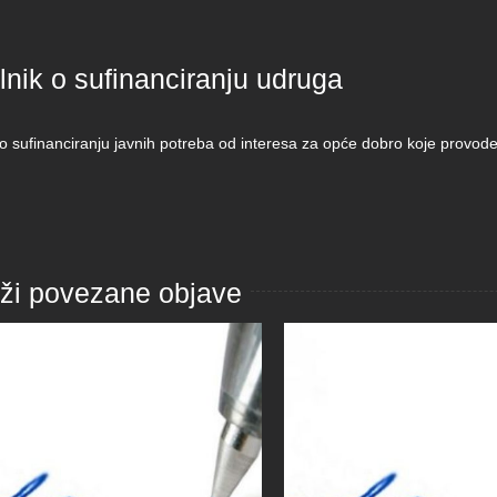
lnik o sufinanciranju udruga
k o sufinanciranju javnih potreba od interesa za opće dobro koje provo
aži povezane objave