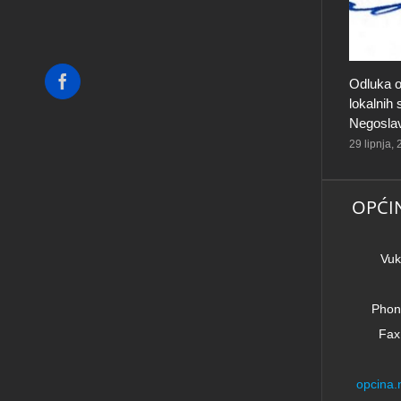
Facebook
Odluka o
lokalnih
Negosla
29 lipnja,
OPĆI
Vuk
Phon
Fax
opcina.