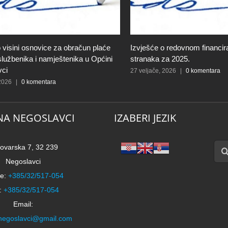
 visini osnovice za obračun plaće
Izvješće o redovnom financiran
 službenika i namještenika u Općini
stranaka za 2025.
vci
27 veljače, 2026
|
0 komentara
 2026
|
0 komentara
NA NEGOSLAVCI
IZABERI JEZIK
Traži
ovarska 7, 32 239
Negoslavci
e:
+385/32/517-054
:
+385/32/517-054
Email:
negoslavci@gmail.com