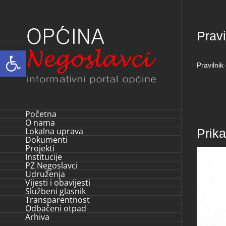
Skip
to
Pravi
content
Open toolbar
Pravilni
Početna
O nama
Lokalna uprava
Prik
Dokumenti
Projekti
Institucije
PZ Negoslavci
Udruženja
Vijesti i obavijesti
Službeni glasnik
Transparentnost
Odbačeni otpad
Arhiva