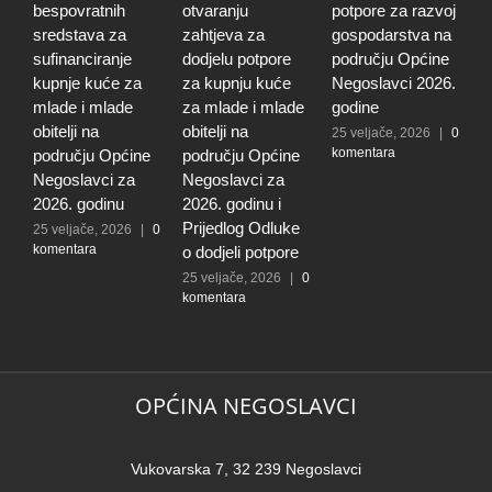
bespovratnih
otvaranju
potpore za razvoj
o
sredstava za
zahtjeva za
gospodarstva na
z
sufinanciranje
dodjelu potpore
području Općine
d
kupnje kuće za
za kupnju kuće
Negoslavci 2026.
z
mlade i mlade
za mlade i mlade
godine
g
obitelji na
obitelji na
r
25 veljače, 2026
|
0
komentara
području Općine
području Općine
p
Negoslavci za
Negoslavci za
N
2026. godinu
2026. godinu i
2
Prijedlog Odluke
P
25 veljače, 2026
|
0
komentara
o dodjeli potpore
o
25 veljače, 2026
|
0
2
komentara
k
OPĆINA NEGOSLAVCI
Vukovarska 7, 32 239 Negoslavci