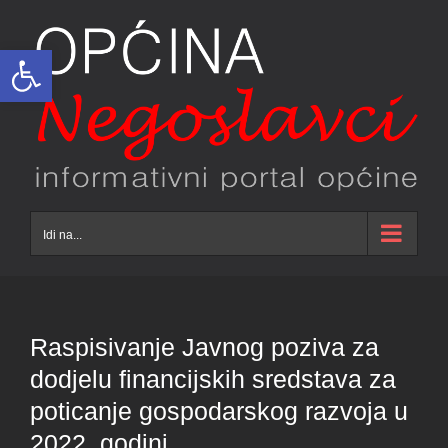
Skip
to
Open toolbar
content
Idi na...
Raspisivanje Javnog poziva za
dodjelu financijskih sredstava za
poticanje gospodarskog razvoja u
2022. godini