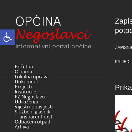
Skip
to
Zapis
content
potp
Open toolbar
ZAPISNI
PRIJEDL
Početna
O nama
Lokalna uprava
Dokumenti
Prik
Projekti
Institucije
PZ Negoslavci
Udruženja
Vijesti i obavijesti
Službeni glasnik
Transparentnost
Odbačeni otpad
Arhiva