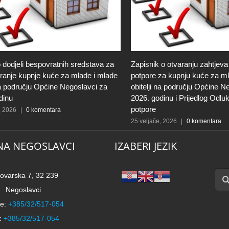
 dodjeli bespovratnih sredstava za
Zapisnik o otvaranju zahtjeva
iranje kupnje kuće za mlade i mlade
potpore za kupnju kuće za ml
 na području Općine Negoslavci za
obitelji na području Općine N
dinu
2026. godinu i Prijedlog Odluk
potpore
, 2026
|
0 komentara
25 veljače, 2026
|
0 komentara
NA NEGOSLAVCI
IZABERI JEZIK
Traži
ovarska 7, 32 239
Negoslavci
e:
+385/32/517-054
:
+385/32/517-054