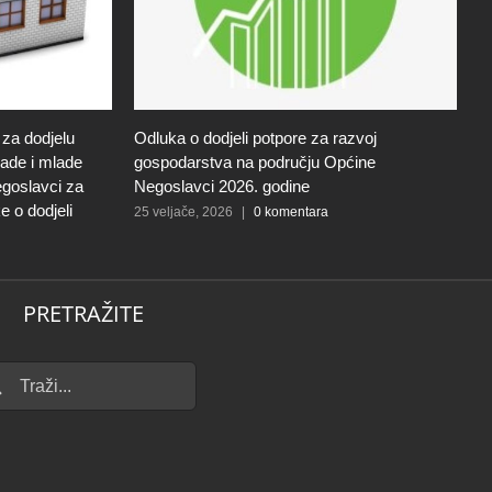
 za dodjelu
Odluka o dodjeli potpore za razvoj
Z
ade i mlade
gospodarstva na području Općine
p
egoslavci za
Negoslavci 2026. godine
n
e o dodjeli
g
25 veljače, 2026
|
0 komentara
25
PRETRAŽITE
...