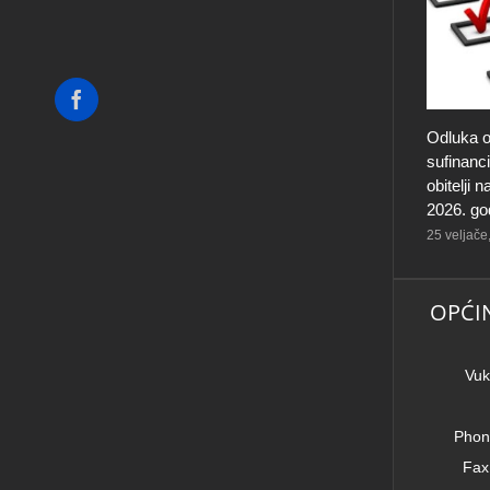
Facebook
Odluka o
sufinanc
obitelji
2026. go
25 veljače
OPĆI
Vuk
Phon
Fax