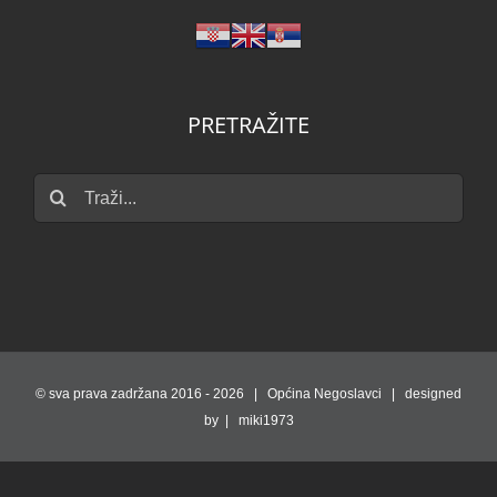
PRETRAŽITE
Traži...
© sva prava zadržana 2016 -
2026 | Općina Negoslavci | designed
by | miki1973