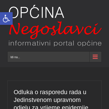
Skip
to
Open toolbar
content
Idi na...
Odluka o rasporedu rada u
Jedinstvenom upravnom
odjelu za vrijeme epidemije