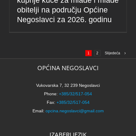
kupnje kuće za mlade i mlade
obitelji na području Općine
Negoslavci za 2026. godinu
1
2
Slijedeća
OPĆINA NEGOSLAVCI
Vukovarska 7, 32 239 Negoslavci
Phone:
+385/32/517-054
Fax:
+385/32/517-054
Email:
opcina.negoslavci@gmail.com
IZABERI JEZIK