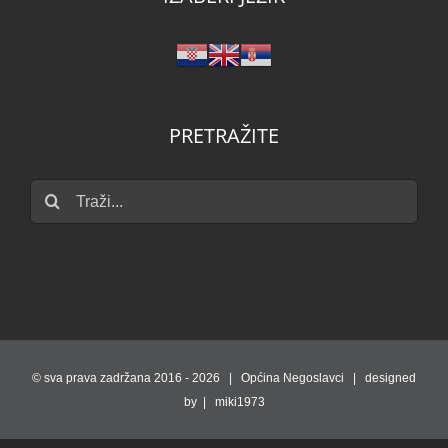
PRETRAŽITE
Traži...
© sva prava zadržana 2016 -
2026 | Općina Negoslavci | designed
by | miki1973