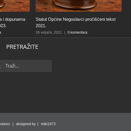
ma i dopunama
Statut Općine Negoslavci pročišćeni tekst
P
023.
2021.
N
a
26 veljače, 2021
|
0 komentara
1
PRETRAŽITE
...
slavci | designed by | miki1973