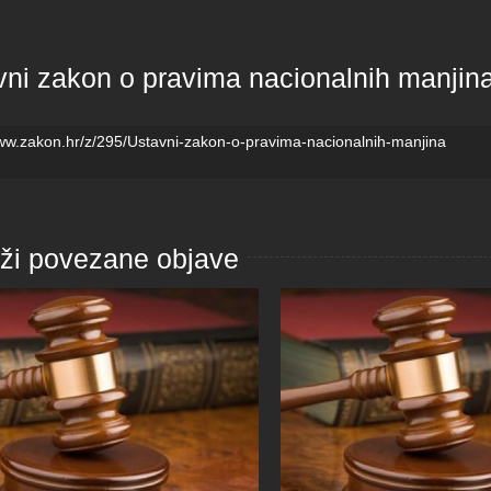
vni zakon o pravima nacionalnih manjin
www.zakon.hr/z/295/Ustavni-zakon-o-pravima-nacionalnih-manjina
aži povezane objave