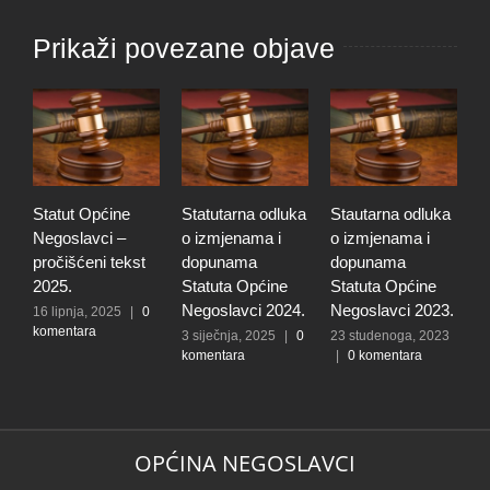
Prikaži povezane objave
Statut Općine
Statutarna odluka
Stautarna odluka
S
Negoslavci –
o izmjenama i
o izmjenama i
N
pročišćeni tekst
dopunama
dopunama
p
2025.
Statuta Općine
Statuta Općine
2
Negoslavci 2024.
Negoslavci 2023.
16 lipnja, 2025
|
0
2
komentara
k
3 siječnja, 2025
|
0
23 studenoga, 2023
komentara
|
0 komentara
OPĆINA NEGOSLAVCI