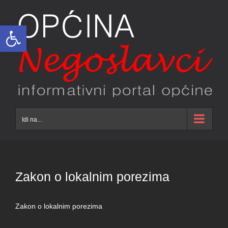
Skip
to
Open toolbar
content
Idi na...
Zakon o lokalnim porezima
Zakon o lokalnim porezima