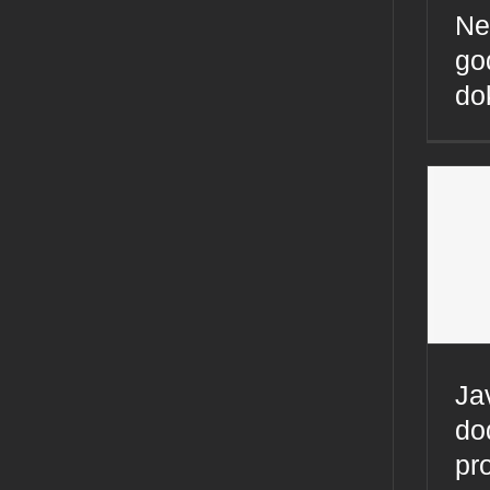
Ne
go
do
Ja
do
pr