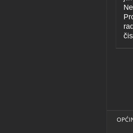
Ne
Pr
ra
čis
OPĆI