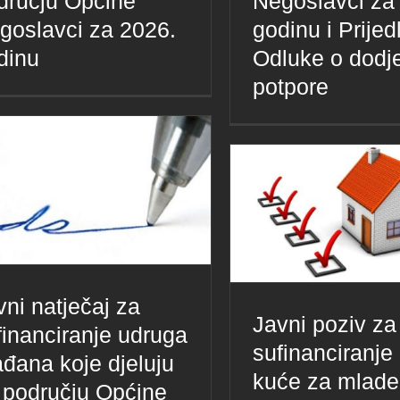
dručju Općine
Negoslavci za
goslavci za 2026.
godinu i Prijed
dinu
Odluke o dodje
potpore
vni natječaj za
Javni poziv za
financiranje udruga
sufinanciranje
ađana koje djeluju
kuće za mlade
 području Općine