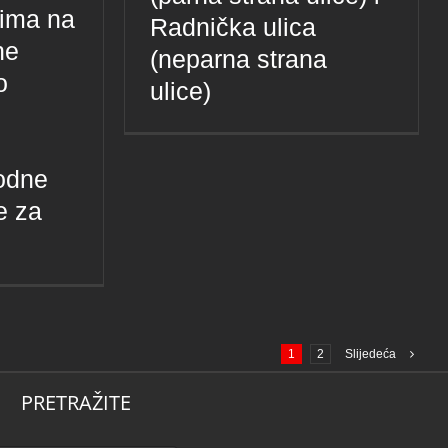
cima na
Radnička ulica
ne
(neparna strana
o
ulice)
rodne
e za
1
2
Slijedeća
PRETRAŽITE