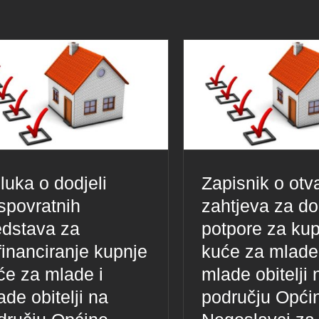
luka o dodjeli
Zapisnik o otv
spovratnih
zahtjeva za do
edstava za
potpore za ku
financiranje kupnje
kuće za mlade
će za mlade i
mlade obitelji 
ade obitelji na
području Opći