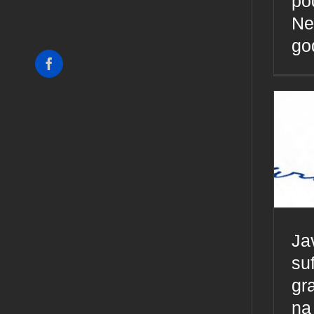
po
Ne
go
Facebook
Ja
su
gr
na