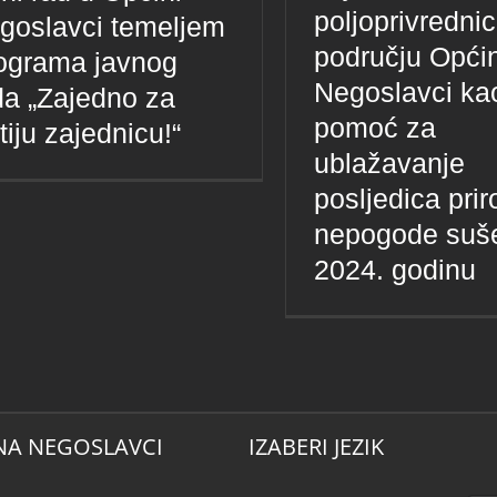
poljoprivredni
goslavci temeljem
području Opći
ograma javnog
Negoslavci ka
da „Zajedno za
pomoć za
tiju zajednicu!“
ublažavanje
posljedica pri
nepogode suš
2024. godinu
NA NEGOSLAVCI
IZABERI JEZIK