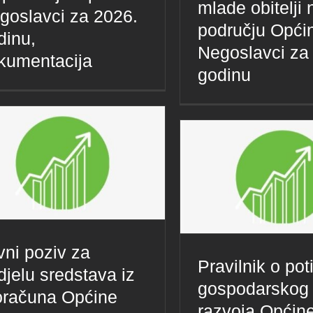
mlade obitelji 
goslavci za 2026.
području Opći
dinu,
Negoslavci za
kumentacija
godinu
vni poziv za
Pravilnik o pot
djelu sredstava iz
gospodarskog
oračuna Općine
razvoja Općin