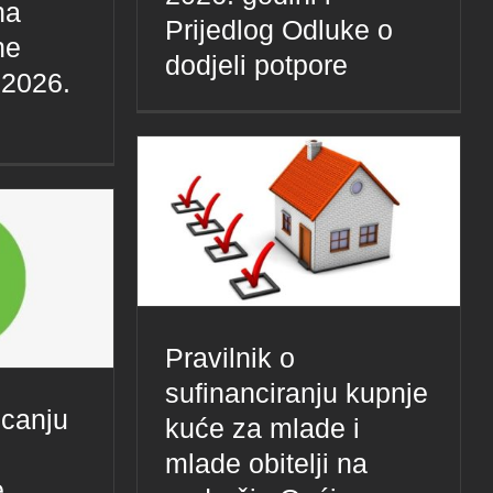
na
Prijedlog Odluke o
ne
dodjeli potpore
 2026.
Pravilnik o
sufinanciranju kupnje
icanju
kuće za mlade i
mlade obitelji na
e