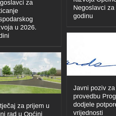
goslavci za
Negoslavci za
ticanje
godinu
spodarskog
zvoja u 2026.
dini
Javni poziv za
provedbu Pro
dodjele potpo
tječaj za prijem u
vrijednosti
vni rad u Općini