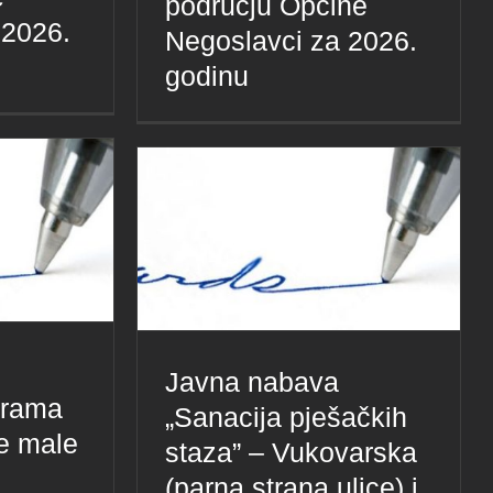
području Općine
 2026.
Negoslavci za 2026.
godinu
Javna nabava
grama
„Sanacija pješačkih
re male
staza” – Vukovarska
(parna strana ulice) i