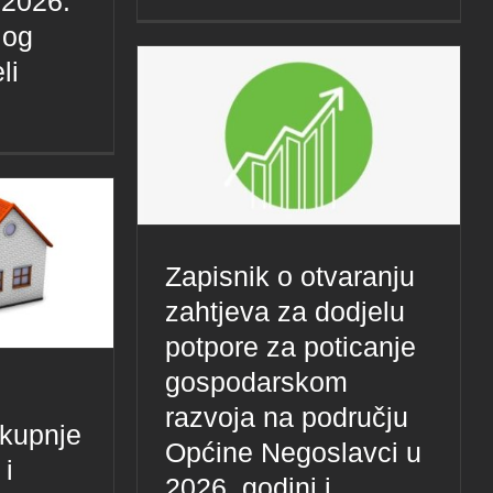
 2026.
log
li
Zapisnik o otvaranju
zahtjeva za dodjelu
potpore za poticanje
gospodarskom
razvoja na području
 kupnje
Općine Negoslavci u
 i
2026. godini i