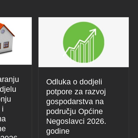
aranju
Odluka o dodjeli
djelu
potpore za razvoj
pnju
gospodarstva na
 i
području Općine
na
Negoslavci 2026.
ne
godine