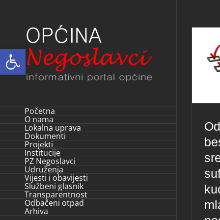
Skip
to
content
Open toolbar
Početna
O nama
Od
Lokalna uprava
Dokumenti
be
Projekti
Institucije
sr
PZ Negoslavci
Udruženja
su
Vijesti i obavijesti
Službeni glasnik
ku
Transparentnost
Odbačeni otpad
ml
Arhiva