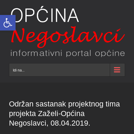
Skip
to
Open toolbar
content
Idi na...
Održan sastanak projektnog tima
projekta Zaželi-Općina
Negoslavci, 08.04.2019.