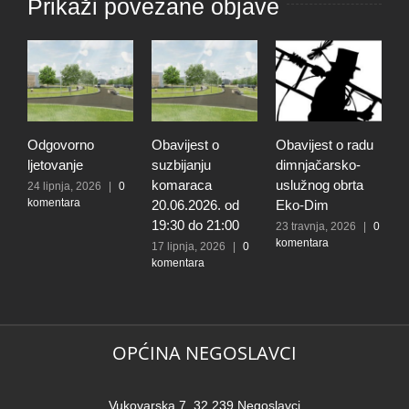
Prikaži povezane objave
Odgovorno
Obavijest o
Obavijest o radu
O
ljetovanje
suzbijanju
dimnjačarsko-
p
komaraca
uslužnog obrta
s
24 lipnja, 2026
|
0
komentara
20.06.2026. od
Eko-Dim
p
19:30 do 21:00
d
23 travnja, 2026
|
0
komentara
l
17 lipnja, 2026
|
0
komentara
t
k
N
2
k
OPĆINA NEGOSLAVCI
Vukovarska 7, 32 239 Negoslavci