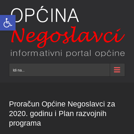
Skip
to
Open toolbar
content
Idi na...
Proračun Općine Negoslavci za
2020. godinu i Plan razvojnih
programa