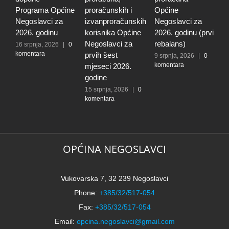
Programa Općine
proračunskih i
Općine
p
Negoslavci za
izvanproračunskih
Negoslavci za
N
2026. godinu
korisnika Općine
2026. godinu (prvi
2
Negoslavci za
rebalans)
16 srpnja, 2026
|
0
2
komentara
k
prvih šest
9 srpnja, 2026
|
0
komentara
mjeseci 2026.
godine
15 srpnja, 2026
|
0
komentara
OPĆINA NEGOSLAVCI
Vukovarska 7, 32 239 Negoslavci
Phone:
+385/32/517-054
Fax:
+385/32/517-054
Email:
opcina.negoslavci@gmail.com