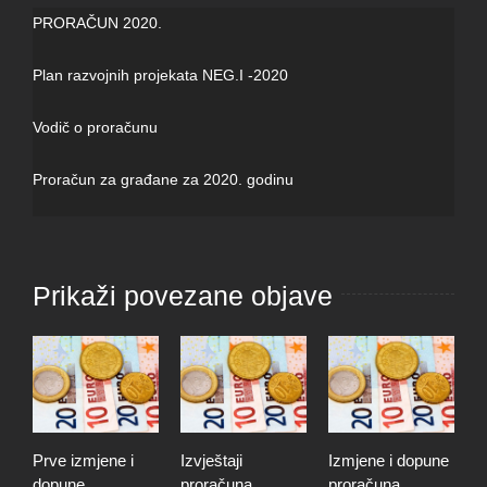
PRORAČUN 2020.
Plan razvojnih projekata NEG.I -2020
Vodič o proračunu
Proračun za građane za 2020. godinu
Prikaži povezane objave
Prve izmjene i
Izvještaji
Izmjene i dopune
I
dopune
proračuna,
proračuna
i