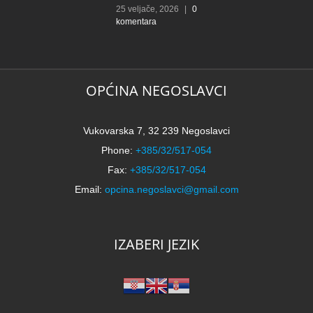
25 veljače, 2026
|
0
2
komentara
k
OPĆINA NEGOSLAVCI
Vukovarska 7, 32 239 Negoslavci
Phone:
+385/32/517-054
Fax:
+385/32/517-054
Email:
opcina.negoslavci@gmail.com
IZABERI JEZIK