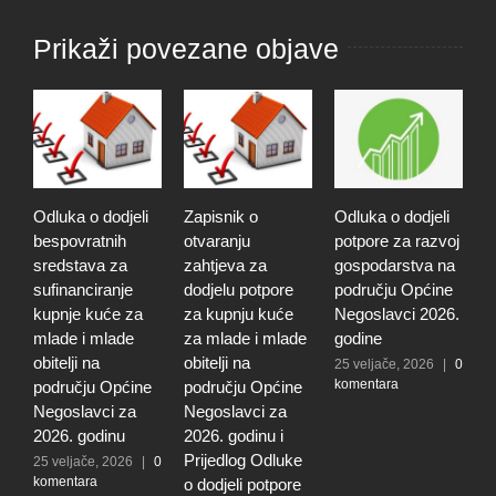
Prikaži povezane objave
Odluka o dodjeli
Zapisnik o
Odluka o dodjeli
Z
bespovratnih
otvaranju
potpore za razvoj
o
sredstava za
zahtjeva za
gospodarstva na
z
sufinanciranje
dodjelu potpore
području Općine
d
kupnje kuće za
za kupnju kuće
Negoslavci 2026.
z
mlade i mlade
za mlade i mlade
godine
g
obitelji na
obitelji na
r
25 veljače, 2026
|
0
komentara
području Općine
području Općine
p
Negoslavci za
Negoslavci za
N
2026. godinu
2026. godinu i
2
Prijedlog Odluke
P
25 veljače, 2026
|
0
komentara
o dodjeli potpore
o