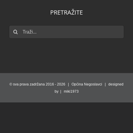
PRETRAŽITE
Traži...
© sva prava zadržana 2016 -
2026 | Općina Negoslavci | designed
by | miki1973