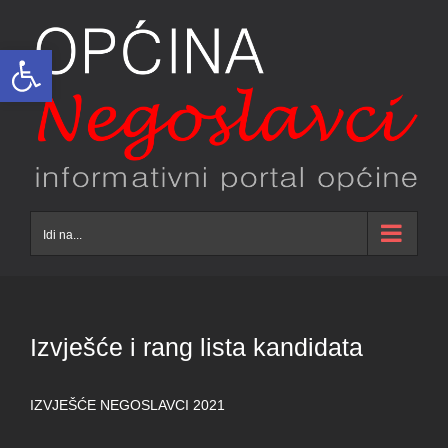
Skip
to
Open toolbar
content
Idi na...
Izvješće i rang lista kandidata
IZVJEŠĆE NEGOSLAVCI 2021