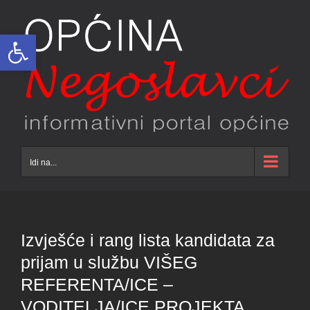
Skip
to
Open toolbar
content
Idi na...
Izvješće i rang lista kandidata za
prijam u službu VIŠEG
REFERENTA/ICE –
VODITELJA/ICE PROJEKTA