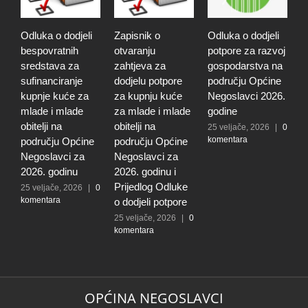
Odluka o dodjeli
Zapisnik o
Odluka o dodjeli
Z
bespovratnih
otvaranju
potpore za razvoj
o
sredstava za
zahtjeva za
gospodarstva na
z
sufinanciranje
dodjelu potpore
području Općine
d
kupnje kuće za
za kupnju kuće
Negoslavci 2026.
z
mlade i mlade
za mlade i mlade
godine
g
obitelji na
obitelji na
r
25 veljače, 2026
|
0
komentara
području Općine
području Općine
p
Negoslavci za
Negoslavci za
N
2026. godinu
2026. godinu i
2
Prijedlog Odluke
P
25 veljače, 2026
|
0
komentara
o dodjeli potpore
o
25 veljače, 2026
|
0
2
komentara
k
OPĆINA NEGOSLAVCI