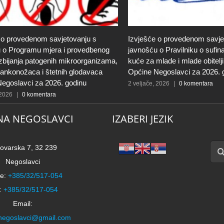
 o provedenom savjetovanju s
Izvješće o provedenom savje
 o Programu mjera i provedbenog
javnošću o Pravilniku o sufin
zbijanja patogenih mikroorganizama,
kuće za mlade i mlade obitelj
člankonožaca i štetnih glodavaca
Općine Negoslavci za 2026. 
egoslavci za 2026. godinu
2 veljače, 2026
|
0 komentara
 2026
|
0 komentara
NA NEGOSLAVCI
IZABERI JEZIK
Traži
ovarska 7, 32 239
Negoslavci
e:
+385/32/517-054
:
+385/32/517-054
Email:
negoslavci@gmail.com