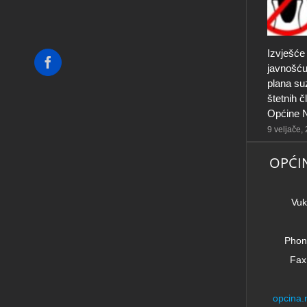
Izvješće
Facebook
javnošću
plana su
štetnih 
Općine N
9 veljače,
OPĆI
Vuk
Phon
Fax
opcina.