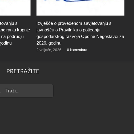
tovanju s
Izvješće o provedenom savjetovanju s
S
anciranju kupnje
javnošću o Pravilniku o poticanju
g
i na području
gospodarskog razvoja Općine Negoslavci za
m
godinu
2026. godinu
š
2 veljače, 2026
|
0 komentara
9 
PRETRAŽITE
...