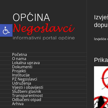
Skip
to
Izvj
content
dopu
Open toolbar
Izvješće
Početna
O nama
Prik
Lokalna uprava
Dokumenti
Projekti
Institucije
PZ Negoslavci
Udruženja
Vijesti i obavijesti
Službeni glasnik
Transparentnost
Odbačeni otpad
Arhiva