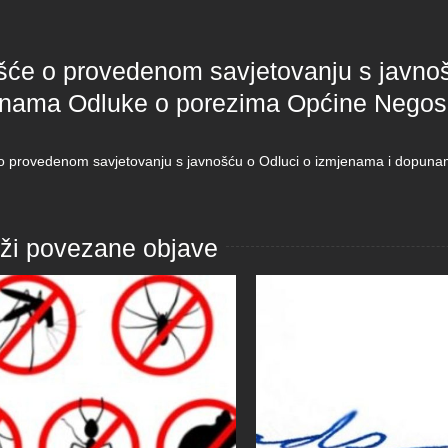
ešće o provedenom savjetovanju s javno
nama Odluke o porezima Općine Negos
 o provedenom savjetovanju s javnošću o Odluci o izmjenama i dopun
aži povezane objave