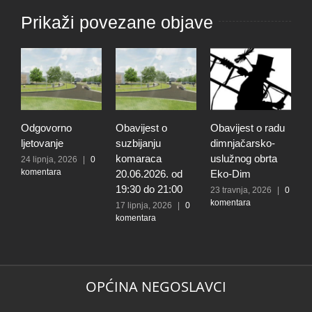
Prikaži povezane objave
Odgovorno
Obavijest o
Obavijest o radu
O
ljetovanje
suzbijanju
dimnjačarsko-
p
komaraca
uslužnog obrta
s
24 lipnja, 2026
|
0
komentara
20.06.2026. od
Eko-Dim
p
19:30 do 21:00
d
23 travnja, 2026
|
0
komentara
l
17 lipnja, 2026
|
0
komentara
t
k
N
2
k
OPĆINA NEGOSLAVCI