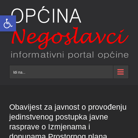
Skip
to
Open toolbar
content
Idi na...
Obavijest za javnost o provođenju
jedinstvenog postupka javne
rasprave o Izmjenama i
dopunama Prostornog plana