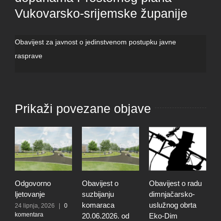
Vukovarsko-srijemske županije
Obavijest za javnost o jedinstvenom postupku javne
rasprave
Prikaži povezane objave
Odgovorno
Obavijest o
Obavijest o radu
O
ljetovanje
suzbijanju
dimnjačarsko-
p
komaraca
uslužnog obrta
s
24 lipnja, 2026
|
0
komentara
20.06.2026. od
Eko-Dim
p