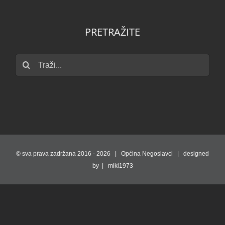
PRETRAŽITE
Traži...
© sva prava zadržana 2016 -
2026 | Općina Negoslavci | designed
by | miki1973