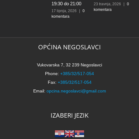
19:30 do 21:00
d
23 travnja, 2026
|
0
komentara
l
17 lipnja, 2026
|
0
komentara
t
k
N
2
k
OPĆINA NEGOSLAVCI
Vukovarska 7, 32 239 Negoslavci
Phone:
+385/32/517-054
Fax:
+385/32/517-054
Email:
opcina.negoslavci@gmail.com
IZABERI JEZIK