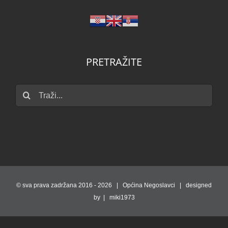
PRETRAŽITE
Traži...
© sva prava zadržana 2016 -
2026 | Općina Negoslavci | designed
by | miki1973