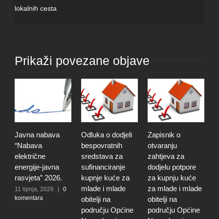
lokalnih cesta
Prikaži povezane objave
Javna nabava
Odluka o dodjeli
Zapisnik o
O
“Nabava
bespovratnih
otvaranju
p
električne
sredstava za
zahtjeva za
g
energije-javna
sufinanciranje
dodjelu potpore
p
rasvjeta” 2026.
kupnje kuće za
za kupnju kuće
N
mlade i mlade
za mlade i mlade
g
11 lipnja, 2026
|
0
komentara
obitelji na
obitelji na
2
k
području Općine
području Općine