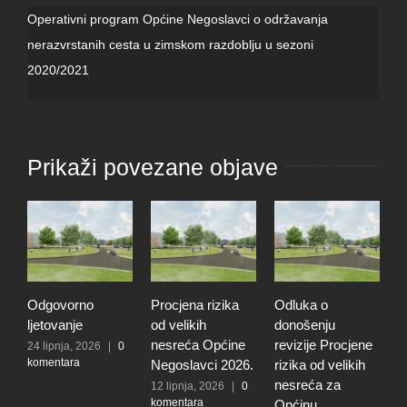
Operativni program Općine Negoslavci o održavanja
nerazvrstanih cesta u zimskom razdoblju u sezoni
2020/2021
Prikaži povezane objave
Odgovorno
Procjena rizika
Odluka o
T
ljetovanje
od velikih
donošenju
u
nesreća Općine
revizije Procjene
p
24 lipnja, 2026
|
0
komentara
Negoslavci 2026.
rizika od velikih
O
nesreća za
N
12 lipnja, 2026
|
0
komentara
Općinu
1