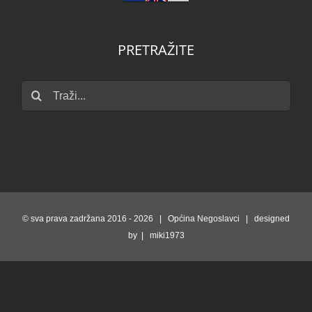
PRETRAŽITE
Traži...
© sva prava zadržana 2016 -
2026 | Općina Negoslavci | designed
by | miki1973