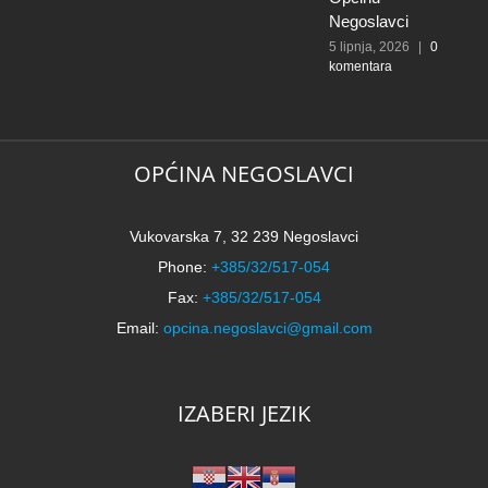
k
Negoslavci
5 lipnja, 2026
|
0
komentara
OPĆINA NEGOSLAVCI
Vukovarska 7, 32 239 Negoslavci
Phone:
+385/32/517-054
Fax:
+385/32/517-054
Email:
opcina.negoslavci@gmail.com
IZABERI JEZIK