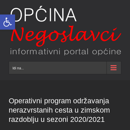
Skip
to
Open toolbar
content
Idi na...
Operativni program održavanja
nerazvrstanih cesta u zimskom
razdoblju u sezoni 2020/2021