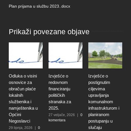
Plan prijama u službu 2023..docx
Prikaži povezane objave
Odluka o visini
Izvješće o
Izvješće o
O
osnovice za
redovnom
postignutim
o
obračun plaće
financiranju
ciljevima
p
lokalnih
političkih
upravljanja
p
službenika i
stranaka za
komunalnom
r
namještenika u
2025.
infrastrukturom i
u
Općini
planiranom
o
27 veljače, 2026
|
0
komentara
Negoslavci
postupanju u
N
slučaju
29 lipnja, 2026
|
0
3