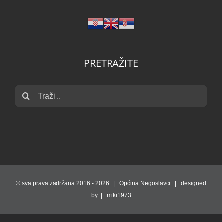
PRETRAŽITE
Traži...
© sva prava zadržana 2016 -
2026 | Općina Negoslavci | designed
by | miki1973