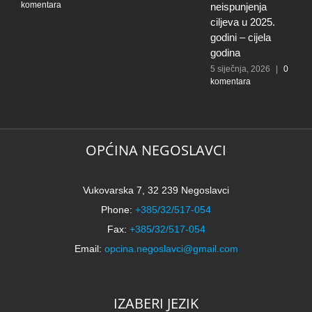
komentara
0
neispunjenja
ciljeva u 2025.
godini – cijela
godina
5 siječnja, 2026
|
0
komentara
OPĆINA NEGOSLAVCI
Vukovarska 7, 32 239 Negoslavci
Phone:
+385/32/517-054
Fax:
+385/32/517-054
Email:
opcina.negoslavci@gmail.com
IZABERI JEZIK