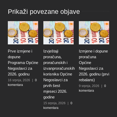
Prikaži povezane objave
Prve izmjene i
Izvještaji
Izmjene i dopune
I
dopune
proračuna,
proračuna
i
Programa Općine
proračunskih i
Općine
p
Negoslavci za
izvanproračunskih
Negoslavci za
N
2026. godinu
korisnika Općine
2026. godinu (prvi
2
Negoslavci za
rebalans)
16 srpnja, 2026
|
0
2
komentara
k
prvih šest
9 srpnja, 2026
|
0
komentara
mjeseci 2026.
godine
15 srpnja, 2026
|
0
komentara