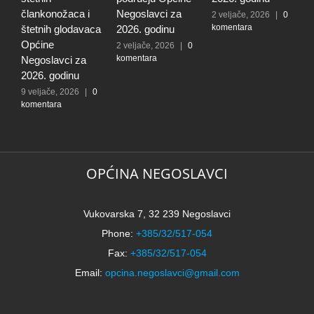
člankonožaca i
Negoslavci za
z
2 veljače, 2026
|
0
komentara
štetnih glodavaca
2026. godinu
9
k
Općine
2 veljače, 2026
|
0
komentara
Negoslavci za
2026. godinu
9 veljače, 2026
|
0
komentara
OPĆINA NEGOSLAVCI
Vukovarska 7, 32 239 Negoslavci
Phone:
+385/32/517-054
Fax:
+385/32/517-054
Email:
opcina.negoslavci@gmail.com