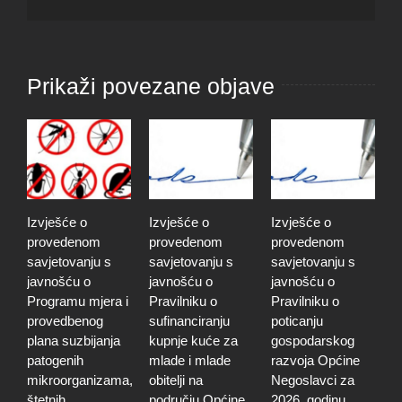
Prikaži povezane objave
Izvješće o
Izvješće o
Izvješće o
S
provedenom
provedenom
provedenom
j
savjetovanju s
savjetovanju s
savjetovanju s
0
javnošću o
javnošću o
javnošću o
g
Programu mjera i
Pravilniku o
Pravilniku o
m
provedbenog
sufinanciranju
poticanju
p
plana suzbijanja
kupnje kuće za
gospodarskog
m
patogenih
mlade i mlade
razvoja Općine
š
mikroorganizama,
obitelji na
Negoslavci za
č
štetnih
području Općine
2026. godinu
š