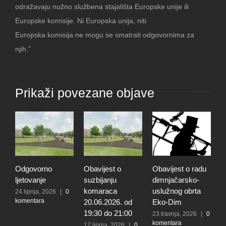
odražavaju nužno službena stajališta Europske unije ili
Europske komisije. Ni Europska unija, niti
Europska komisija ne mogu se smatrati odgovornima za
njih.”
Prikaži povezane objave
Odgovorno
Obavijest o
Obavijest o radu
O
ljetovanje
suzbijanju
dimnjačarsko-
p
komaraca
uslužnog obrta
s
24 lipnja, 2026
|
0
komentara
20.06.2026. od
Eko-Dim
p
19:30 do 21:00
d
23 travnja, 2026
|
0
komentara
l
17 lipnja, 2026
|
0