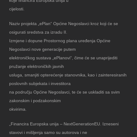
koje financira Europska unija u
cijelosti.
Naziv projekta „ePlan“ Općine Negoslavci kroz koji će se
osigurati sredstva za izradu II.
Izmjene i dopune Prostornog plana uređenja Općine
Negoslavci nove generacije putem
elektroničkog sustava „ePlanovi“, čime će se unaprijediti
pružanje elektroničkih javnih
usluga, smanjiti opterećenje stanovnika, kao i zainteresiranih
poslovnih subjekata i investitora
na području Općine Negoslavci, te će se uskladiti sa svim
zakonskim i podzakonskim
okvirima.
„Financira Europska unija – NextGenerationEU. Izneseni
stavovi i mišljenja samo su autorova i ne