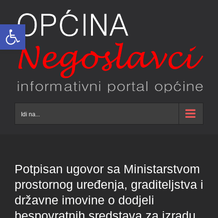
Skip
to
Open toolbar
content
Idi na...
Potpisan ugovor sa Ministarstvom
prostornog uređenja, graditeljstva i
državne imovine o dodjeli
bespovratnih sredstava za izradu