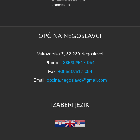
komentara
t
k
N
2
k
OPĆINA NEGOSLAVCI
Vukovarska 7, 32 239 Negoslavci
Phone:
+385/32/517-054
Fax:
+385/32/517-054
Email:
opcina.negoslavci@gmail.com
IZABERI JEZIK