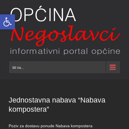
Skip
to
Open toolbar
content
Idi na...
Jednostavna nabava “Nabava
kompostera”
Poziv za dostavu ponude Nabava kompostera