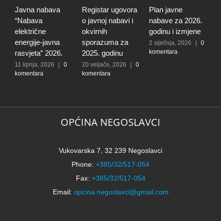
Javna nabava
Registar ugovora
Plan javne
J
“Nabava
o javnoj nabavi i
nabave za 2026.
“
električne
okvirnih
godinu i izmjene
p
energije-javna
sporazuma za
V
2 siječnja, 2026
|
0
komentara
rasvjeta” 2026.
2025. godinu
u
11 lipnja, 2026
|
0
20 veljače, 2026
|
0
4
komentara
komentara
|
OPĆINA NEGOSLAVCI
Vukovarska 7, 32 239 Negoslavci
Phone:
+385/32/517-054
Fax:
+385/32/517-054
Email:
opcina.negoslavci@gmail.com