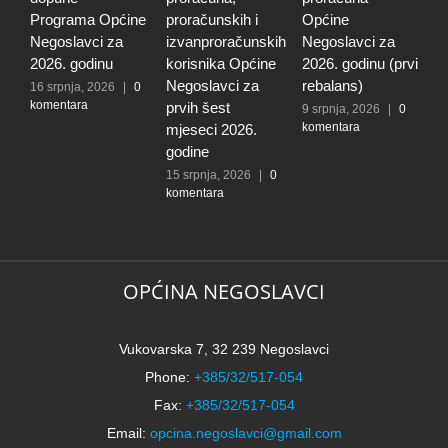
Programa Općine
proračunskih i
Općine
p
Negoslavci za
izvanproračunskih
Negoslavci za
N
2026. godinu
korisnika Općine
2026. godinu (prvi
2
Negoslavci za
rebalans)
16 srpnja, 2026
|
0
2
komentara
k
prvih šest
9 srpnja, 2026
|
0
komentara
mjeseci 2026.
godine
15 srpnja, 2026
|
0
komentara
OPĆINA NEGOSLAVCI
Vukovarska 7, 32 239 Negoslavci
Phone:
+385/32/517-054
Fax:
+385/32/517-054
Email:
opcina.negoslavci@gmail.com