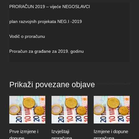
PRORAČUN 2019 – vijeće NEGOSLAVCI
plan razvojnih projekata NEG.I -2019
Vodič o proračunu
Proračun za građane za 2019. godinu
Prikaži povezane objave
Prve izmjene i
Izvještaji
Izmjene i dopune
I
dopune
proračuna,
proračuna
i