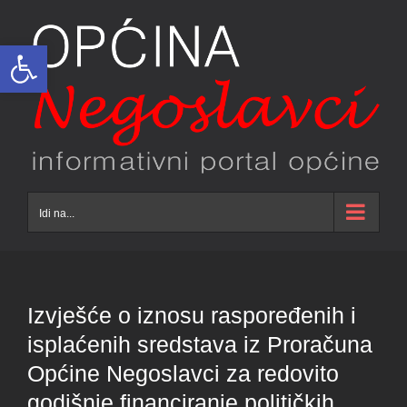
Skip
to
Open toolbar
content
Idi na...
Izvješće o iznosu raspoređenih i
isplaćenih sredstava iz Proračuna
Općine Negoslavci za redovito
godišnje financiranje političkih