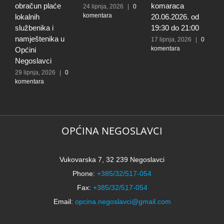
obračun plaće
komaraca
u
24 lipnja, 2026
|
0
komentara
lokalnih
20.06.2026. od
E
službenika i
19:30 do 21:00
2
k
namještenika u
17 lipnja, 2026
|
0
komentara
Općini
Negoslavci
29 lipnja, 2026
|
0
komentara
OPĆINA NEGOSLAVCI
Vukovarska 7, 32 239 Negoslavci
Phone:
+385/32/517-054
Fax:
+385/32/517-054
Email:
opcina.negoslavci@gmail.com