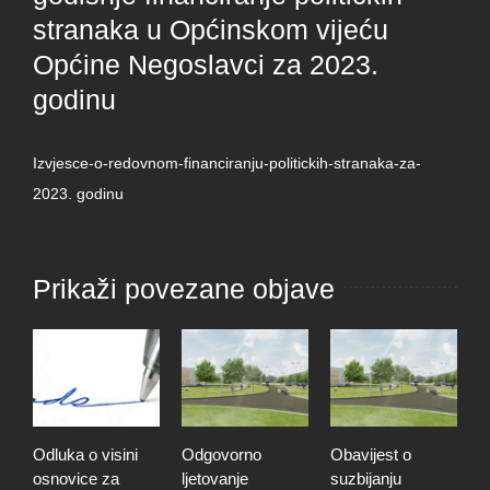
stranaka u Općinskom vijeću
Općine Negoslavci za 2023.
godinu
Izvjesce-o-redovnom-financiranju-politickih-stranaka-za-
2023. godinu
Prikaži povezane objave
Odluka o visini
Odgovorno
Obavijest o
O
osnovice za
ljetovanje
suzbijanju
d