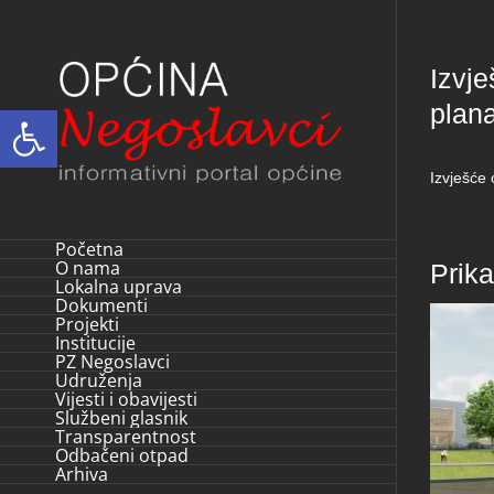
Skip
to
Izvje
content
plan
Open toolbar
Izvješće
Početna
O nama
Prik
Lokalna uprava
Dokumenti
Projekti
Institucije
PZ Negoslavci
Udruženja
Vijesti i obavijesti
Službeni glasnik
Transparentnost
Odbačeni otpad
Arhiva