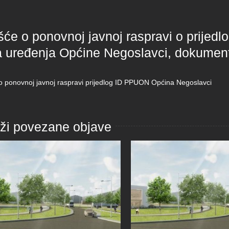
šće o ponovnoj javnoj raspravi o prijed
a uređenja Općine Negoslavci, dokument
 o ponovnoj javnoj raspravi prijedlog ID PPUON Općina Negoslavci
aži povezane objave