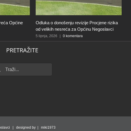
sreća Općine
Odluka o donošenju revizije Procjene rizika
T
od velikih nesreća za Općinu Negoslavci
O
5 lipnja, 2026
|
0 komentara
16
PRETRAŽITE
...
slavci | designed by | miki1973