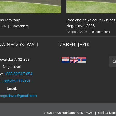
o ljetovanje
Procjena rizika od velikih ne
Negoslavci 2026.
 2026
|
0 komentara
12 lipnja, 2026
|
0 komentara
NA NEGOSLAVCI
IZABERI JEZIK
Traži
ovarska 7, 32 239
Negoslavci
e:
+385/32/517-054
:
+385/32/517-054
Email:
negoslavci@gmail.com
© sva prava zadržana 2016 -
2026 | Općina Nego