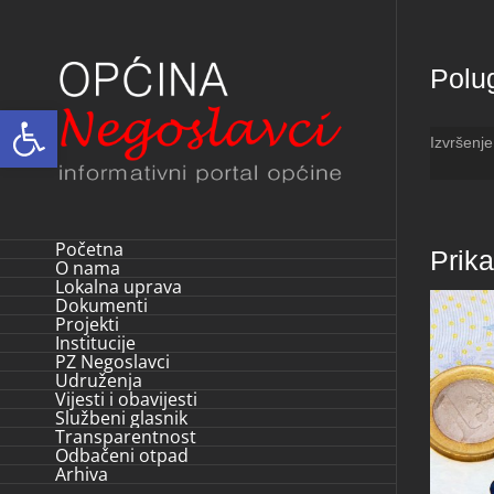
Skip
to
Polug
content
Open toolbar
Izvršenj
Početna
Prik
O nama
Lokalna uprava
Dokumenti
Projekti
Institucije
PZ Negoslavci
Udruženja
Vijesti i obavijesti
Službeni glasnik
Transparentnost
Odbačeni otpad
Arhiva