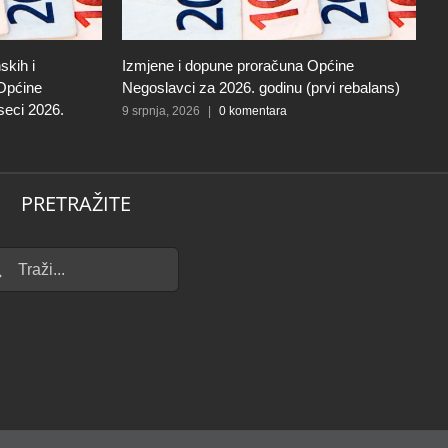
skih i
Izmjene i dopune proračuna Općine
I
 Općine
Negoslavci za 2026. godinu (prvi rebalans)
N
seci 2026.
9 srpnja, 2026
|
0 komentara
27
PRETRAŽITE
...