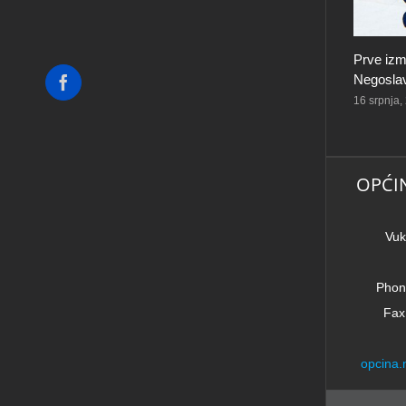
Prve izm
Negoslav
Facebook
16 srpnja,
OPĆI
Vuk
Phon
Fax
opcina.