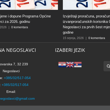
jene i dopune Programa Općine
Izvještaji proračuna, proračun
ci za 2026. godinu
izvanproračunskih korisnika
Negoslavci za prvih šest mje
 2026
|
0 komentara
godine
15 srpnja, 2026
|
0 komentara
NA NEGOSLAVCI
IZABERI JEZIK
Traži
ovarska 7, 32 239
Negoslavci
e:
+385/32/517-054
:
+385/32/517-054
Email:
negoslavci@gmail.com